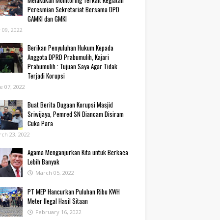
Melakukan Monitoring Terkait Kegiatan
Peresmian Sekretariat Bersama DPD
GAMKI dan GMKI
y 09, 2022
Berikan Penyuluhan Hukum Kepada
Anggota DPRD Prabumulih, Kajari
Prabumulih : Tujuan Saya Agar Tidak
Terjadi Korupsi
e 07, 2022
Buat Berita Dugaan Korupsi Masjid
Sriwijaya, Pemred SN Diancam Disiram
Cuka Para
ch 23, 2022
Agama Menganjurkan Kita untuk Berkaca
Lebih Banyak
March 05, 2022
PT MEP Hancurkan Puluhan Ribu KWH
Meter Ilegal Hasil Sitaan
February 16, 2022