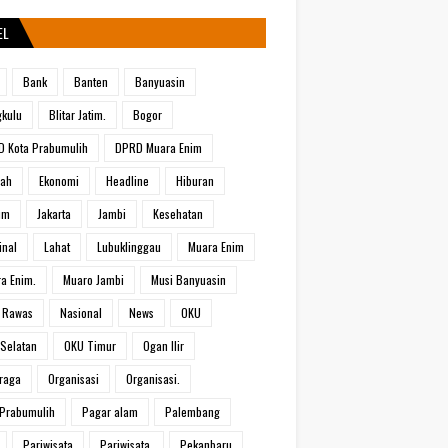
EL
Bank
Banten
Banyuasin
kulu
Blitar Jatim.
Bogor
 Kota Prabumulih
DPRD Muara Enim
rah
Ekonomi
Headline
Hiburan
um
Jakarta
Jambi
Kesehatan
inal
Lahat
Lubuklinggau
Muara Enim
a Enim.
Muaro Jambi
Musi Banyuasin
 Rawas
Nasional
News
OKU
Selatan
OKU Timur
Ogan Ilir
raga
Organisasi
Organisasi.
Prabumulih
Pagar alam
Palembang
Pariwisata
Pariwisata.
Pekanbaru