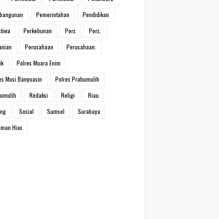
bangunan
Pemerintahan
Pendidikan
stiwa
Perkebunan
Pers
Pers.
anian
Perusahaan
Perusahaan.
ik
Polres Muara Enim
es Musi Banyuasin
Polres Prabumulih
umulih
Redaksi
Religi
Riau
ang
Sosial
Sumsel
Surabaya
man Hias