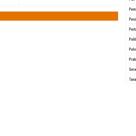
Pem
Peri
Pert
Polit
Polr
Prab
Ser
Tana