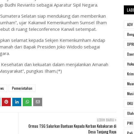
 Budhi Revianto sebagai Aparatur Sipil Negara.
LAB
 Sumatera Selatan siap mendukung dan memberikan
nkumham”, ujar Kakanwil Kemenkumham Sumsel Ilham
ADV
sebut di ruang teleconference Kanwil setempat.
Beng
gucapkan selamat kepada Sekjen Kemenkumham Andap
DPRD
Amanah dari Bapak Presiden Joko Widodo sebagai
gara.
Dae
n Kesehatan dan kekuatan dalam menjalankan Amanah
Huk
asyarakat”, pungkas Ilham.(*)
Krim
Muar
ews
Pemerintahan
Musi
OKU 
Olah
LEBIH BARU
PWI 
Ormas TSG Salurkan Bantuan Kepada Korban Kebakaran di
Desa Tanjung Raya
Pali