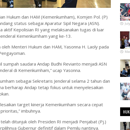
terian Hukum dan HAM (Kemenkumham), Komjen Pol. (P)
ndang status sebagai Aparatur Sipil Negara (ASN).
Jul
ktif Kepolisian RI yang melaksanakan tugas di luar
is Jenderal Kemenkumham yang ke-13.
n oleh Menteri Hukum dan HAM, Yasonna H. Laoly pada
Mar
 Pengayoman.
il sumpah saudara Andap Budhi Revianto menjadi ASN
Jenderal di Kemenkumham,” ucap Yasonna.
umham sebagai Sekretaris Jenderal selama 2 tahun dan
nna berharap Andap tetap fokus untuk menyelesaikan
pkan.
lesaikan target kinerja Kemenkumham secara cepat
prioritas,” imbuhnya.
HUK
 telah ditunjuk oleh Presiden RI menjadi Penjabat (Pj.)
ilihnya Gubernur definitif dalam Pemilu nantinya.