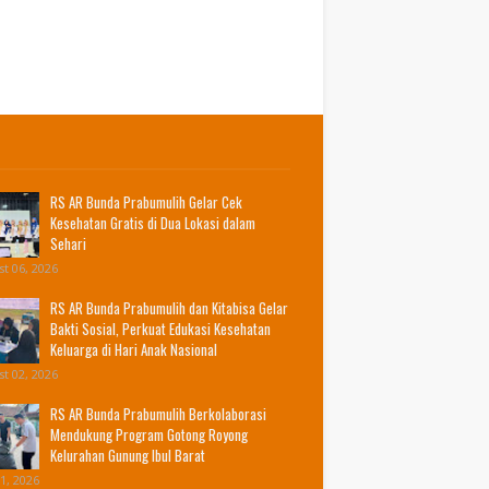
RS AR Bunda Prabumulih Gelar Cek
Kesehatan Gratis di Dua Lokasi dalam
Sehari
t 06, 2026
RS AR Bunda Prabumulih dan Kitabisa Gelar
Bakti Sosial, Perkuat Edukasi Kesehatan
Keluarga di Hari Anak Nasional
t 02, 2026
RS AR Bunda Prabumulih Berkolaborasi
Mendukung Program Gotong Royong
Kelurahan Gunung Ibul Barat
31, 2026