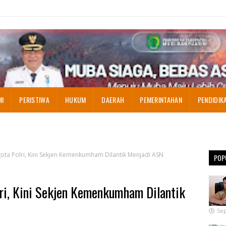
MI
PERISTIWA
HUKUM
DAERAH
PEMERINTAHAN
PENDIDIK
ota Polri, Kini Sekjen Kemenkumham Dilantik Menjadi ASN
POP
ri, Kini Sekjen Kemenkumham Dilantik
Sep