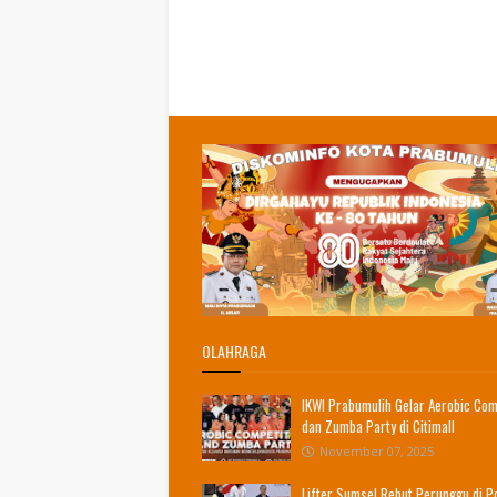
OLAHRAGA
IKWI Prabumulih Gelar Aerobic Com
dan Zumba Party di Citimall
November 07, 2025
Lifter Sumsel Rebut Perunggu di 