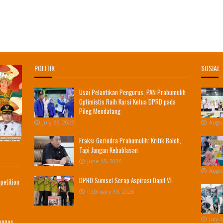
POLITIK
SOSIAL
Usai Pelantikan Pengurus, PAN Prabumulih
Optimistis Raih Kursi Ketua DPRD pada
Pileg Mendatang
July 26, 2026
Augus
Fraksi Gerindra Prabumulih: Kritik Boleh,
Tapi Jangan Kebablasan
June 15, 2026
Augus
DPRD Sumsel Serap Aspirasi Dapil VI
petition
February 16, 2026
July 
Popnas