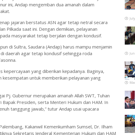
rnur ini, Andap mengemban dua amanah dalam
akat.
Jul
ap jajaran berstatus ASN agar tetap netral secara
an Pilkada saat ini. Dengan demikian, pelayanan
da masyarakat tetap berjalan dengan kondusif.
pun di Sultra, Saudara (Andap) harus mampu menjamin
ik di daerah agar tetap kondusif sehingga roda
Jun
Yasonna.
 kepercayaan yang diberikan kepadanya. Baginya,
n kesempatan untuk memberikan pelayanan yang
Mar
gai Pj. Gubernur merupakan amanah Allah SWT, Tuhan
i Bapak Presiden, serta Menteri Hukum dan HAM. In
penuh tanggung jawab,” tutur Andap usai upacara
i Palembang, Kakanwil Kemenkumham Sumsel, Dr. Ilham
ntiknya Sekretaris Jenderal Kementerian Hukum dan HAM