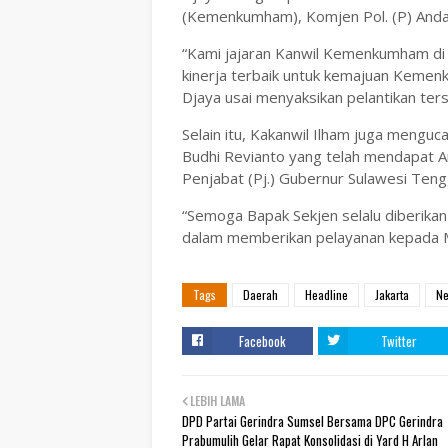
(Kemenkumham), Komjen Pol. (P) Andap
“Kami jajaran Kanwil Kemenkumham di
kinerja terbaik untuk kemajuan Keme
Djaya usai menyaksikan pelantikan ter
Selain itu, Kakanwil Ilham juga men
Budhi Revianto yang telah mendapat 
Penjabat (Pj.) Gubernur Sulawesi Teng
“Semoga Bapak Sekjen selalu diberika
dalam memberikan pelayanan kepada M
Tags
Daerah
Headline
Jakarta
N
Facebook
Twitter
LEBIH LAMA
DPD Partai Gerindra Sumsel Bersama DPC Gerindra
Prabumulih Gelar Rapat Konsolidasi di Yard H Arlan