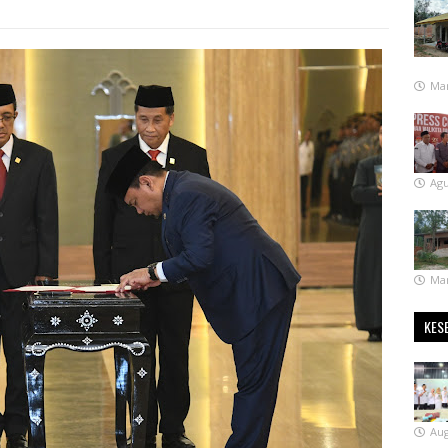
Mar
Agu
Mar
KES
Aug