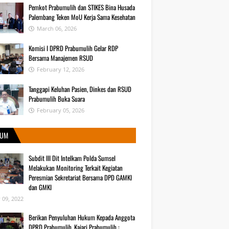
Pemkot Prabumulih dan STIKES Bina Husada
Palembang Teken MoU Kerja Sama Kesehatan
March 06, 2026
Komisi I DPRD Prabumulih Gelar RDP
Bersama Manajemen RSUD
February 12, 2026
Tanggapi Keluhan Pasien, Dinkes dan RSUD
Prabumulih Buka Suara
February 05, 2026
UM
Subdit III Dit Intelkam Polda Sumsel
Melakukan Monitoring Terkait Kegiatan
Peresmian Sekretariat Bersama DPD GAMKI
dan GMKI
y 09, 2022
Berikan Penyuluhan Hukum Kepada Anggota
DPRD Prabumulih, Kajari Prabumulih :