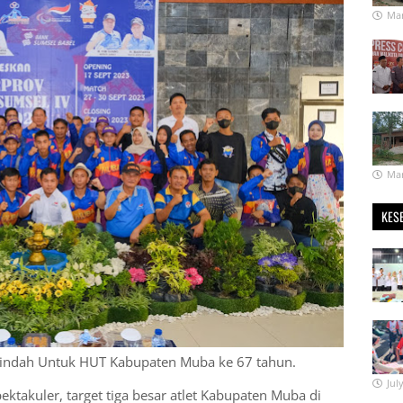
Mar
Mar
KES
erindah Untuk HUT Kabupaten Muba ke 67 tahun.
Jul
pektakuler, target tiga besar atlet Kabupaten Muba di