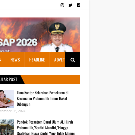
N
NEWS
HEADLINE
ADVETORIAL
ULAR POST
Lima Kantor Kelurahan Pemekaran di
Kecamatan Prabumulih Timur Bakal
Dibangun
tember 03, 2024
Pondok Pesantren Darul Ulum AL Hijrah
Prabumulih,"Berdiri Mandiri,",Hingga
Gratiskan Biaya Santri Yang Tidak Mampu.