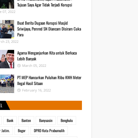
Tujuan Saya Agar Tidak Terjadi Korupsi
e 07, 2022
Buat Berita Dugaan Korupsi Masjid
Sriwijaya, Pemred SN Diancam Disiram Cuka
Para
ch 23, 2022
Agama Menganjurkan Kita untuk Berkaca
Lebih Banyak
March 05, 2022
PT MEP Hancurkan Puluhan Ribu KWH Meter
Ilegal Hasil Sitaan
February 16, 2022
EL
Bank
Banten
Banyuasin
Bengkulu
r Jatim.
Bogor
DPRD Kota Prabumulih