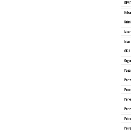
DPRD
Hibu
Krim
Muar
Musi
OKU 
Organ
Paga
Pariw
Peme
Perk
Peru
Polr
Polr