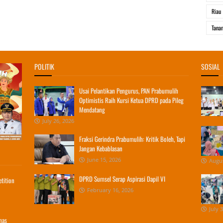
Riau
Tana
POLITIK
SOSIAL
Usai Pelantikan Pengurus, PAN Prabumulih
Optimistis Raih Kursi Ketua DPRD pada Pileg
Mendatang
July 26, 2026
Fraksi Gerindra Prabumulih: Kritik Boleh, Tapi
Jangan Kebablasan
June 15, 2026
Augus
DPRD Sumsel Serap Aspirasi Dapil VI
tition
February 16, 2026
July 
nas