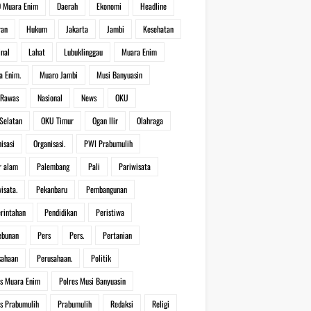
 Muara Enim
Daerah
Ekonomi
Headline
ran
Hukum
Jakarta
Jambi
Kesehatan
inal
Lahat
Lubuklinggau
Muara Enim
a Enim.
Muaro Jambi
Musi Banyuasin
 Rawas
Nasional
News
OKU
Selatan
OKU Timur
Ogan Ilir
Olahraga
isasi
Organisasi.
PWI Prabumulih
r alam
Palembang
Pali
Pariwisata
isata.
Pekanbaru
Pembangunan
rintahan
Pendidikan
Peristiwa
ebunan
Pers
Pers.
Pertanian
sahaan
Perusahaan.
Politik
es Muara Enim
Polres Musi Banyuasin
es Prabumulih
Prabumulih
Redaksi
Religi