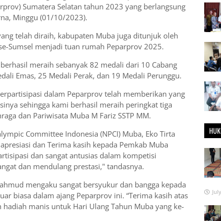
arprov) Sumatera Selatan tahun 2023 yang berlangsung
na, Minggu (01/10/2023).
ng telah diraih, kabupaten Muba juga ditunjuk oleh
se-Sumsel menjadi tuan rumah Peparprov 2025.
berhasil meraih sebanyak 82 medali dari 10 Cabang
edali Emas, 25 Medali Perak, dan 19 Medali Perunggu.
 berpartisipasi dalam Peparprov telah memberikan yang
sinya sehingga kami berhasil meraih peringkat tiga
hraga dan Pariwisata Muba M Fariz SSTP MM.
HUK
lympic Committee Indonesia (NPCI) Muba, Eko Tirta
apresiasi dan Terima kasih kepada Pemkab Muba
rtisipasi dan sangat antusias dalam kompetisi
angat dan mendulang prestasi," tandasnya.
 Mahmud mengaku sangat bersyukur dan bangga kepada
Jul
luar biasa dalam ajang Peparprov ini. “Terima kasih atas
alah hadiah manis untuk Hari Ulang Tahun Muba yang ke-