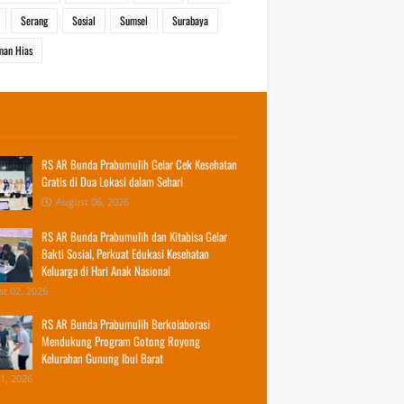
Serang
Sosial
Sumsel
Surabaya
man Hias
RS AR Bunda Prabumulih Gelar Cek Kesehatan
Gratis di Dua Lokasi dalam Sehari
August 06, 2026
RS AR Bunda Prabumulih dan Kitabisa Gelar
Bakti Sosial, Perkuat Edukasi Kesehatan
Keluarga di Hari Anak Nasional
t 02, 2026
RS AR Bunda Prabumulih Berkolaborasi
Mendukung Program Gotong Royong
Kelurahan Gunung Ibul Barat
31, 2026