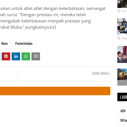
jukan untuk atlet-atlet dengan keterbatasan, semangat
Jun
ah surut. “Dengan prestasi ini, mereka telah
ngubah keterbatasan menjadi prestasi yang
kat Muba,” pungkasnya.(rz)
Mar
News
Pemerintahan
LEBIH BARU
LAB
ADV
Blita