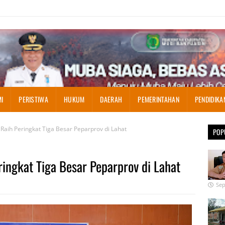
I
PERISTIWA
HUKUM
DAERAH
PEMERINTAHAN
PENDIDIKA
Raih Peringkat Tiga Besar Peparprov di Lahat
POP
ringkat Tiga Besar Peparprov di Lahat
Sep