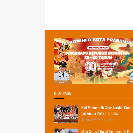
OLAHRAGA
IKWI Prabumulih Gelar Aerobic Compe
dan Zumba Party di Citimall
November 07, 2025
Lifter Sumsel Rebut Perunggu di Pop