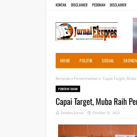
KONTAK
DISCLAIMER
PEDOMAN
DISCLAIMER
HOME
POLITIK
SOSIAL
EKONOM
Beranda
Pemerintahan
Capai Target, Muba 
PEMERINTAHAN
Capai Target, Muba Raih Pe
Redaksi Jurnal
Oktober 01, 2023