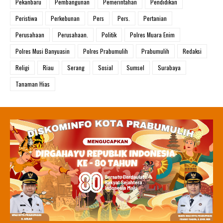
Pekanbaru
Pembangunan
Pemerintahan
Pendidikan
Peristiwa
Perkebunan
Pers
Pers.
Pertanian
Perusahaan
Perusahaan.
Politik
Polres Muara Enim
Polres Musi Banyuasin
Polres Prabumulih
Prabumulih
Redaksi
Religi
Riau
Serang
Sosial
Sumsel
Surabaya
Tanaman Hias