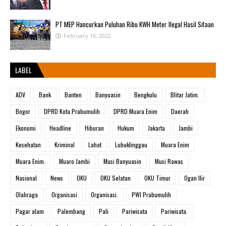
PT MEP Hancurkan Puluhan Ribu KWH Meter Ilegal Hasil Sitaan
February 16, 2022
LABEL
ADV
Bank
Banten
Banyuasin
Bengkulu
Blitar Jatim.
Bogor
DPRD Kota Prabumulih
DPRD Muara Enim
Daerah
Ekonomi
Headline
Hiburan
Hukum
Jakarta
Jambi
Kesehatan
Kriminal
Lahat
Lubuklinggau
Muara Enim
Muara Enim.
Muaro Jambi
Musi Banyuasin
Musi Rawas
Nasional
News
OKU
OKU Selatan
OKU Timur
Ogan Ilir
Olahraga
Organisasi
Organisasi.
PWI Prabumulih
Pagar alam
Palembang
Pali
Pariwisata
Pariwisata.