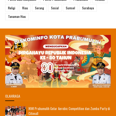
Religi
Riau
Serang
Sosial
Sumsel
Surabaya
Tanaman Hias
OLAHRAGA
IKWI Prabumulih Gelar Aerobic Competition dan Zumba Party di
Citimall