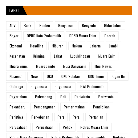
LABEL
ADV
Bank
Banten
Banyuasin
Bengkulu
Blitar Jatim.
Bogor
DPRD Kota Prabumulih
DPRD Muara Enim
Daerah
Ekonomi
Headline
Hiburan
Hukum
Jakarta
Jambi
Kesehatan
Kriminal
Lahat
Lubuklinggau
Muara Enim
Muara Enim.
Muaro Jambi
Musi Banyuasin
Musi Rawas
Nasional
News
OKU
OKU Selatan
OKU Timur
Ogan Ilir
Olahraga
Organisasi
Organisasi.
PWI Prabumulih
Pagar alam
Palembang
Pali
Pariwisata
Pariwisata.
Pekanbaru
Pembangunan
Pemerintahan
Pendidikan
Peristiwa
Perkebunan
Pers
Pers.
Pertanian
Perusahaan
Perusahaan.
Politik
Polres Muara Enim
Polres Musi Banyuasin
Polres Prabumulih
Prabumulih
Redaksi