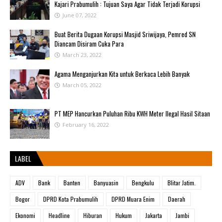
Kajari Prabumulih : Tujuan Saya Agar Tidak Terjadi Korupsi
June 07, 2022
Buat Berita Dugaan Korupsi Masjid Sriwijaya, Pemred SN
Diancam Disiram Cuka Para
March 23, 2022
Agama Menganjurkan Kita untuk Berkaca Lebih Banyak
March 05, 2022
PT MEP Hancurkan Puluhan Ribu KWH Meter Ilegal Hasil Sitaan
February 16, 2022
LABEL
ADV
Bank
Banten
Banyuasin
Bengkulu
Blitar Jatim.
Bogor
DPRD Kota Prabumulih
DPRD Muara Enim
Daerah
Ekonomi
Headline
Hiburan
Hukum
Jakarta
Jambi