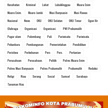
Kesehatan
Kriminal
Lahat
Lubuklinggau
Muara Enim
Muara Enim.
Muaro Jambi
Musi Banyuasin
Musi Rawas
Nasional
News
OKU
OKU Selatan
OKU Timur
Ogan Ilir
Olahraga
Organisasi
Organisasi.
PWI Prabumulih
Pagar alam
Palembang
Pali
Pariwisata
Pariwisata.
Pekanbaru
Pembangunan
Pemerintahan
Pendidikan
Peristiwa
Perkebunan
Pers
Pers.
Pertanian
Perusahaan
Perusahaan.
Politik
Polres Muara Enim
Polres Musi Banyuasin
Polres Prabumulih
Prabumulih
Redaksi
Religi
Riau
Serang
Sosial
Sumsel
Surabaya
Tanaman Hias