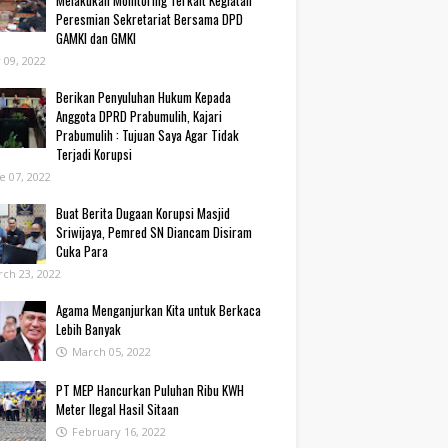
Melakukan Monitoring Terkait Kegiatan
Peresmian Sekretariat Bersama DPD
GAMKI dan GMKI
y 09, 2022
Berikan Penyuluhan Hukum Kepada
Anggota DPRD Prabumulih, Kajari
Prabumulih : Tujuan Saya Agar Tidak
Terjadi Korupsi
e 07, 2022
Buat Berita Dugaan Korupsi Masjid
Sriwijaya, Pemred SN Diancam Disiram
Cuka Para
ch 23, 2022
Agama Menganjurkan Kita untuk Berkaca
Lebih Banyak
March 05, 2022
PT MEP Hancurkan Puluhan Ribu KWH
Meter Ilegal Hasil Sitaan
February 16, 2022