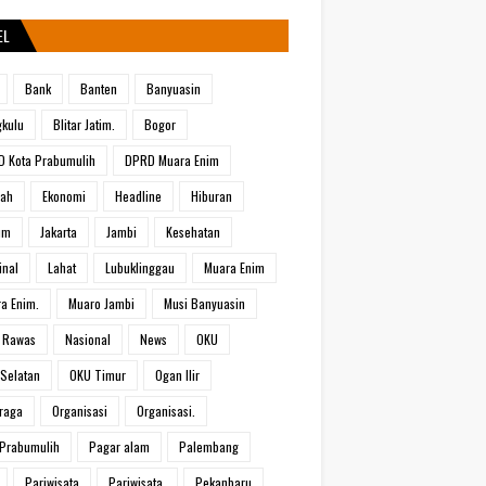
EL
Bank
Banten
Banyuasin
kulu
Blitar Jatim.
Bogor
 Kota Prabumulih
DPRD Muara Enim
rah
Ekonomi
Headline
Hiburan
um
Jakarta
Jambi
Kesehatan
inal
Lahat
Lubuklinggau
Muara Enim
a Enim.
Muaro Jambi
Musi Banyuasin
 Rawas
Nasional
News
OKU
Selatan
OKU Timur
Ogan Ilir
raga
Organisasi
Organisasi.
Prabumulih
Pagar alam
Palembang
Pariwisata
Pariwisata.
Pekanbaru