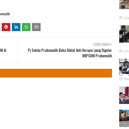
bumulih
Jul
LEBIH BARU
DN di
Pj Sekda Prabumulih Buka Diklat Anti Korupsi yang Digelar
Jun
BKPSDM Prabumulih
Mar