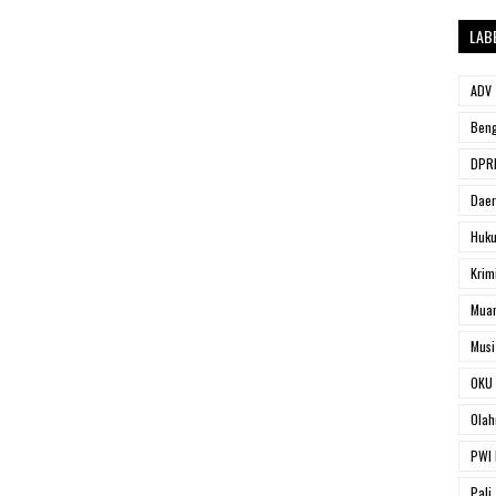
LAB
ADV
Beng
DPRD
Dae
Huk
Krim
Muar
Musi
OKU 
Olah
PWI 
Pali