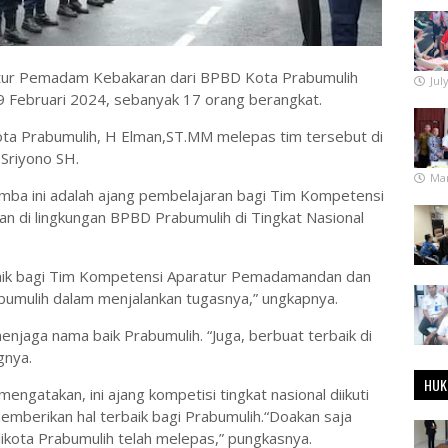
ur Pemadam Kebakaran dari BPBD Kota Prabumulih
Jul
9 Februari 2024, sebanyak 17 orang berangkat.
kota Prabumulih, H Elman,ST.MM melepas tim tersebut di
Sriyono SH.
Mar
omba ini adalah ajang pembelajaran bagi Tim Kompetensi
 di lingkungan BPBD Prabumulih di Tingkat Nasional
 baik bagi Tim Kompetensi Aparatur Pemadamandan dan
umulih dalam menjalankan tugasnya,” ungkapnya.
menjaga nama baik Prabumulih. “Juga, berbuat terbaik di
gnya.
HUK
ngatakan, ini ajang kompetisi tingkat nasional diikuti
emberikan hal terbaik bagi Prabumulih.“Doakan saja
alikota Prabumulih telah melepas,” pungkasnya.