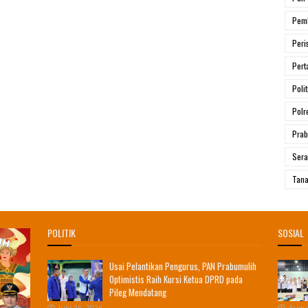
Pem
Peri
Pert
Polit
Polr
Prab
Ser
Tana
POLITIK
SOSIAL
Usai Pelantikan Pengurus, PAN Prabumulih
Optimistis Raih Kursi Ketua DPRD pada
Pileg Mendatang
July 26, 2026
Augus