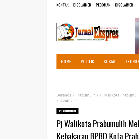
KONTAK
DISCLAIMER
PEDOMAN
DISCLAIMER
HOME
POLITIK
SOSIAL
EKONO
ADVETORIAL
Beranda
Prabumulih
Pj Walikota Prabumul
Prabumulih
PRABUMULIH
Pj Walikota Prabumulih Me
Kebakaran BPBD Kota Prab