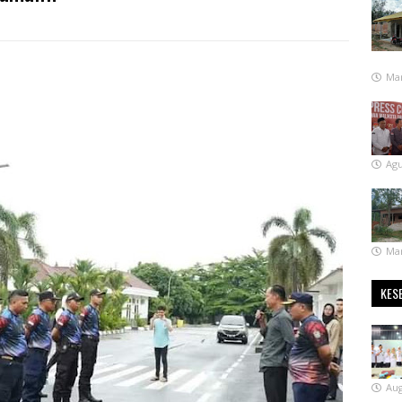
Mar
Agu
Mar
KES
Aug