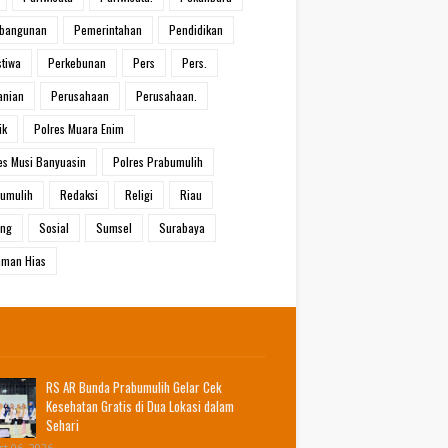
bangunan
Pemerintahan
Pendidikan
stiwa
Perkebunan
Pers
Pers.
anian
Perusahaan
Perusahaan.
ik
Polres Muara Enim
es Musi Banyuasin
Polres Prabumulih
umulih
Redaksi
Religi
Riau
ang
Sosial
Sumsel
Surabaya
man Hias
RS AR Bunda Prabumulih Gelar Cek
Kesehatan Gratis di Dua Lokasi dalam
Sehari
t 06, 2026