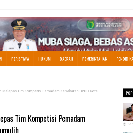
MI
PERISTIWA
HUKUM
DAERAH
PEMERINTAHAN
PENDIDIK
ih Melepas Tim Kompetisi Pemadam Kebakaran BPBD Kota
POP
lepas Tim Kompetisi Pemadam
Sep
umulih