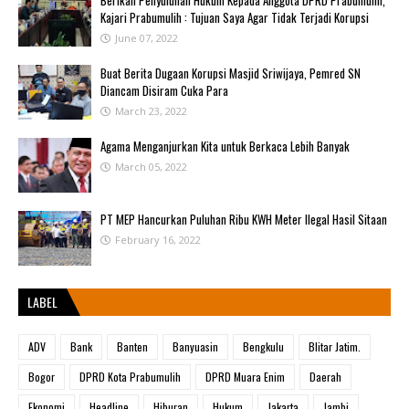
Berikan Penyuluhan Hukum Kepada Anggota DPRD Prabumulih,
Kajari Prabumulih : Tujuan Saya Agar Tidak Terjadi Korupsi
June 07, 2022
Buat Berita Dugaan Korupsi Masjid Sriwijaya, Pemred SN
Diancam Disiram Cuka Para
March 23, 2022
Agama Menganjurkan Kita untuk Berkaca Lebih Banyak
March 05, 2022
PT MEP Hancurkan Puluhan Ribu KWH Meter Ilegal Hasil Sitaan
February 16, 2022
LABEL
ADV
Bank
Banten
Banyuasin
Bengkulu
Blitar Jatim.
Bogor
DPRD Kota Prabumulih
DPRD Muara Enim
Daerah
Ekonomi
Headline
Hiburan
Hukum
Jakarta
Jambi