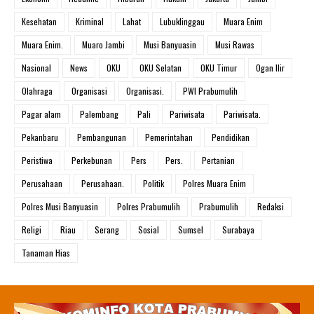
Kesehatan
Kriminal
Lahat
Lubuklinggau
Muara Enim
Muara Enim.
Muaro Jambi
Musi Banyuasin
Musi Rawas
Nasional
News
OKU
OKU Selatan
OKU Timur
Ogan Ilir
Olahraga
Organisasi
Organisasi.
PWI Prabumulih
Pagar alam
Palembang
Pali
Pariwisata
Pariwisata.
Pekanbaru
Pembangunan
Pemerintahan
Pendidikan
Peristiwa
Perkebunan
Pers
Pers.
Pertanian
Perusahaan
Perusahaan.
Politik
Polres Muara Enim
Polres Musi Banyuasin
Polres Prabumulih
Prabumulih
Redaksi
Religi
Riau
Serang
Sosial
Sumsel
Surabaya
Tanaman Hias