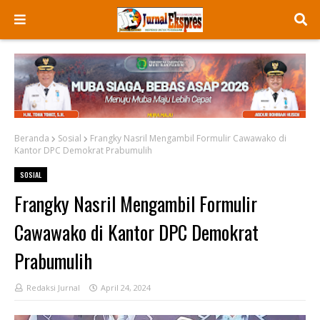
Beranda
Sosial
Frangky Nasril Mengambil Formulir Cawawako di
Kantor DPC Demokrat Prabumulih
SOSIAL
Frangky Nasril Mengambil Formulir
Cawawako di Kantor DPC Demokrat
Prabumulih
Redaksi Jurnal
April 24, 2024