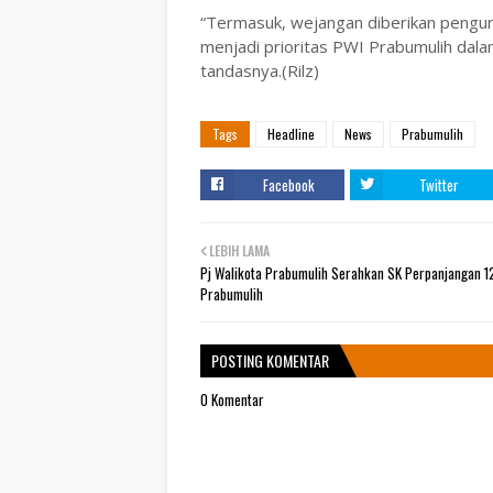
“Termasuk, wejangan diberikan pengur
menjadi prioritas PWI Prabumulih da
tandasnya.(Rilz)
Tags
Headline
News
Prabumulih
Facebook
Twitter
LEBIH LAMA
Pj Walikota Prabumulih Serahkan SK Perpanjangan 1
Prabumulih
POSTING KOMENTAR
0 Komentar