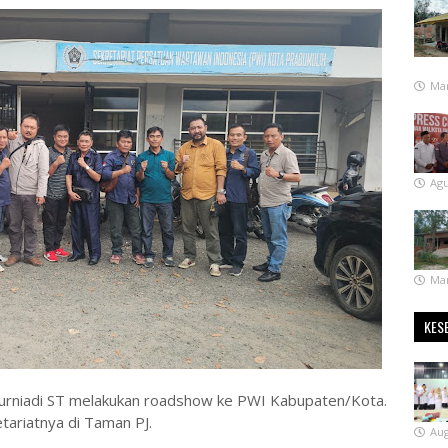
Mar
Agu
Mar
KES
rniadi ST melakukan roadshow ke PWI Kabupaten/Kota.
tariatnya di Taman PJ.
Aug