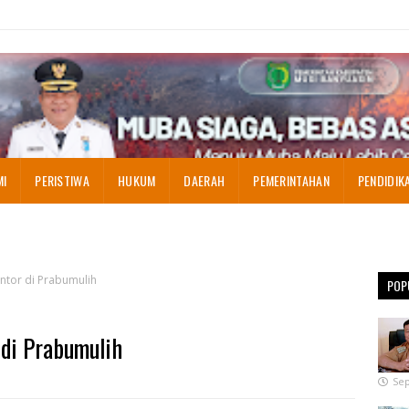
MI
PERISTIWA
HUKUM
DAERAH
PEMERINTAHAN
PENDIDIK
ntor di Prabumulih
POP
di Prabumulih
Sep