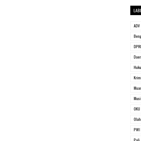
LAB
ADV
Beng
DPRD
Dae
Huk
Krim
Muar
Musi
OKU 
Olah
PWI 
Pali