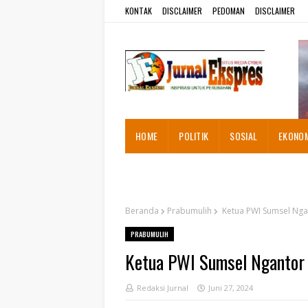
KONTAK
DISCLAIMER
PEDOMAN
DISCLAIMER
HOME
POLITIK
SOSIAL
EKONO
ADVETORIAL
Beranda
Prabumulih
Ketua PWI Sumsel Nga
PRABUMULIH
Ketua PWI Sumsel Ngantor 
Redaksi Jurnal
Juni 27, 2024