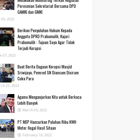
Melakukan Monitoring Terkait Kegiatan
Peresmian Sekretariat Bersama DPD
GAMKI dan GMKI
y 09, 2022
Berikan Penyuluhan Hukum Kepada
Anggota DPRD Prabumulih, Kajari
Prabumulih : Tujuan Saya Agar Tidak
Terjadi Korupsi
e 07, 2022
Buat Berita Dugaan Korupsi Masjid
Sriwijaya, Pemred SN Diancam Disiram
Cuka Para
ch 23, 2022
Agama Menganjurkan Kita untuk Berkaca
Lebih Banyak
March 05, 2022
PT MEP Hancurkan Puluhan Ribu KWH
Meter Ilegal Hasil Sitaan
February 16, 2022