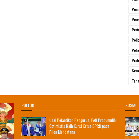
Pem
Peri
Pert
Polit
Polr
Prab
Ser
Tana
POLITIK
SOSIAL
Usai Pelantikan Pengurus, PAN Prabumulih
Optimistis Raih Kursi Ketua DPRD pada
Pileg Mendatang
July 26, 2026
Augus