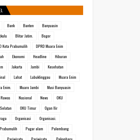
EL
Bank
Banten
Banyuasin
kulu
Blitar Jatim.
Bogor
 Kota Prabumulih
DPRD Muara Enim
rah
Ekonomi
Headline
Hiburan
um
Jakarta
Jambi
Kesehatan
inal
Lahat
Lubuklinggau
Muara Enim
a Enim.
Muaro Jambi
Musi Banyuasin
 Rawas
Nasional
News
OKU
Selatan
OKU Timur
Ogan Ilir
raga
Organisasi
Organisasi.
Prabumulih
Pagar alam
Palembang
Pariwisata
Pariwisata.
Pekanbaru