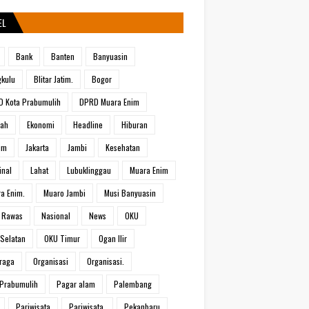
EL
Bank
Banten
Banyuasin
kulu
Blitar Jatim.
Bogor
 Kota Prabumulih
DPRD Muara Enim
rah
Ekonomi
Headline
Hiburan
um
Jakarta
Jambi
Kesehatan
inal
Lahat
Lubuklinggau
Muara Enim
a Enim.
Muaro Jambi
Musi Banyuasin
 Rawas
Nasional
News
OKU
Selatan
OKU Timur
Ogan Ilir
raga
Organisasi
Organisasi.
Prabumulih
Pagar alam
Palembang
Pariwisata
Pariwisata.
Pekanbaru