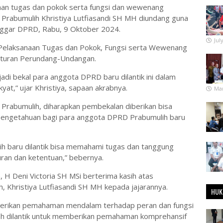
n tugas dan pokok serta fungsi dan wewenang
 Prabumulih Khristiya Lutfiasandi SH MH diundang guna
ggar DPRD, Rabu, 9 Oktober 2024.
Jul
 Pelaksanaan Tugas dan Pokok, Fungsi serta Wewenang
turan Perundang-Undangan.
jadi bekal para anggota DPRD baru dilantik ini dalam
yat,” ujar Khristiya, sapaan akrabnya.
Mar
i Prabumulih, diharapkan pembekalan diberikan bisa
ngetahuan bagi para anggota DPRD Prabumulih baru
ih baru dilantik bisa memahami tugas dan tanggung
ran dan ketentuan,” bebernya.
H Deni Victoria SH MSi berterima kasih atas
h, Khristiya Lutfiasandi SH MH kepada jajarannya.
HUK
berikan pemahaman mendalam terhadap peran dan fungsi
h dilantik untuk memberikan pemahaman komprehansif