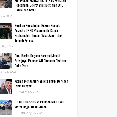
Melakukan Monitoring Terkait Kegiatan
Peresmian Sekretariat Bersama DPD
GAMKI dan GMKI
y 09, 2022
Berikan Penyuluhan Hukum Kepada
Anggota DPRD Prabumulih, Kajari
Prabumulih : Tujuan Saya Agar Tidak
Terjadi Korupsi
e 07, 2022
Buat Berita Dugaan Korupsi Masjid
Sriwijaya, Pemred SN Diancam Disiram
Cuka Para
ch 23, 2022
Agama Menganjurkan Kita untuk Berkaca
Lebih Banyak
March 05, 2022
PT MEP Hancurkan Puluhan Ribu KWH
Meter Ilegal Hasil Sitaan
February 16, 2022