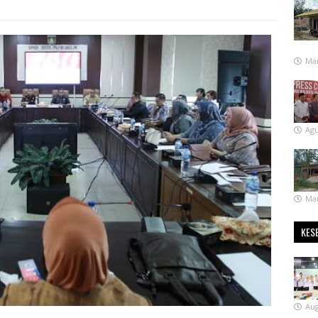
Mar
Agu
Mar
KES
Aug