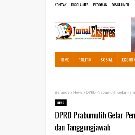
KONTAK
DISCLAIMER
PEDOMAN
DISCLAIMER
HOME
POLITIK
SOSIAL
EKONO
ADVETORIAL
Beranda
News
DPRD Prabumulih Gelar Pe
NEWS
DPRD Prabumulih Gelar Pe
dan Tanggungjawab