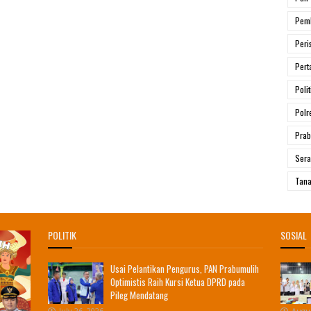
Pem
Peri
Pert
Polit
Polr
Prab
Ser
Tana
POLITIK
SOSIAL
Usai Pelantikan Pengurus, PAN Prabumulih
Optimistis Raih Kursi Ketua DPRD pada
Pileg Mendatang
July 26, 2026
Augus