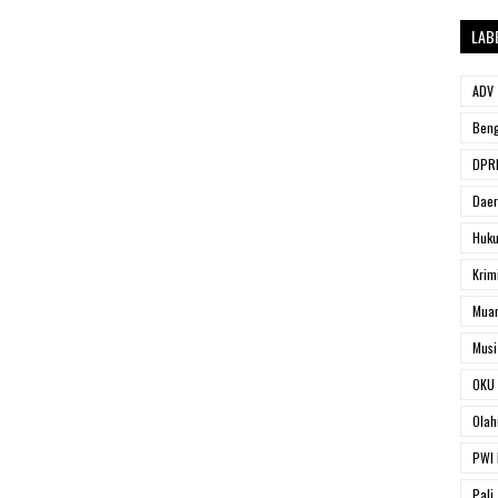
LAB
ADV
Beng
DPRD
Dae
Huk
Krim
Muar
Musi
OKU 
Olah
PWI 
Pali