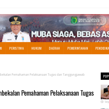
MI
PERISTIWA
HUKUM
DAERAH
PEMERINTAHAN
PENDIDIK
mbekalan Pemahaman Pelaksanaan Tugas dan Tanggungjawab
POP
mbekalan Pemahaman Pelaksanaan Tugas
Sep