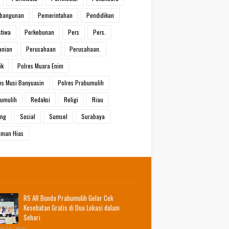
bangunan
Pemerintahan
Pendidikan
stiwa
Perkebunan
Pers
Pers.
anian
Perusahaan
Perusahaan.
ik
Polres Muara Enim
es Musi Banyuasin
Polres Prabumulih
umulih
Redaksi
Religi
Riau
ang
Sosial
Sumsel
Surabaya
man Hias
RS AR Bunda Prabumulih Gelar Cek
Kesehatan Gratis di Dua Lokasi dalam
Sehari
t 06, 2026