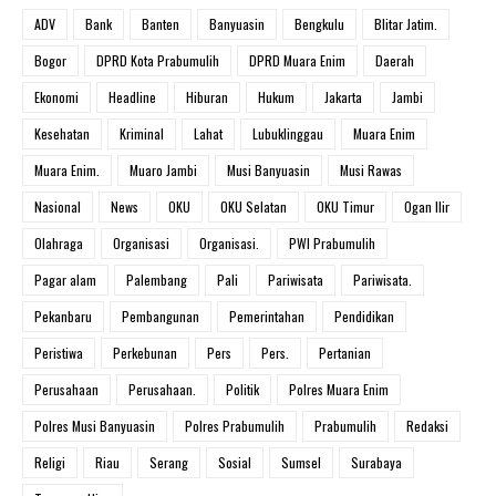
ADV
Bank
Banten
Banyuasin
Bengkulu
Blitar Jatim.
Bogor
DPRD Kota Prabumulih
DPRD Muara Enim
Daerah
Ekonomi
Headline
Hiburan
Hukum
Jakarta
Jambi
Kesehatan
Kriminal
Lahat
Lubuklinggau
Muara Enim
Muara Enim.
Muaro Jambi
Musi Banyuasin
Musi Rawas
Nasional
News
OKU
OKU Selatan
OKU Timur
Ogan Ilir
Olahraga
Organisasi
Organisasi.
PWI Prabumulih
Pagar alam
Palembang
Pali
Pariwisata
Pariwisata.
Pekanbaru
Pembangunan
Pemerintahan
Pendidikan
Peristiwa
Perkebunan
Pers
Pers.
Pertanian
Perusahaan
Perusahaan.
Politik
Polres Muara Enim
Polres Musi Banyuasin
Polres Prabumulih
Prabumulih
Redaksi
Religi
Riau
Serang
Sosial
Sumsel
Surabaya