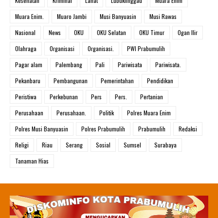
Kesehatan
Kriminal
Lahat
Lubuklinggau
Muara Enim
Muara Enim.
Muaro Jambi
Musi Banyuasin
Musi Rawas
Nasional
News
OKU
OKU Selatan
OKU Timur
Ogan Ilir
Olahraga
Organisasi
Organisasi.
PWI Prabumulih
Pagar alam
Palembang
Pali
Pariwisata
Pariwisata.
Pekanbaru
Pembangunan
Pemerintahan
Pendidikan
Peristiwa
Perkebunan
Pers
Pers.
Pertanian
Perusahaan
Perusahaan.
Politik
Polres Muara Enim
Polres Musi Banyuasin
Polres Prabumulih
Prabumulih
Redaksi
Religi
Riau
Serang
Sosial
Sumsel
Surabaya
Tanaman Hias