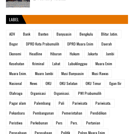
LABEL
ADV
Bank
Banten
Banyuasin
Bengkulu
Blitar Jatim.
Bogor
DPRD Kota Prabumulih
DPRD Muara Enim
Daerah
Ekonomi
Headline
Hiburan
Hukum
Jakarta
Jambi
Kesehatan
Kriminal
Lahat
Lubuklinggau
Muara Enim
Muara Enim.
Muaro Jambi
Musi Banyuasin
Musi Rawas
Nasional
News
OKU
OKU Selatan
OKU Timur
Ogan Ilir
Olahraga
Organisasi
Organisasi.
PWI Prabumulih
Pagar alam
Palembang
Pali
Pariwisata
Pariwisata.
Pekanbaru
Pembangunan
Pemerintahan
Pendidikan
Peristiwa
Perkebunan
Pers
Pers.
Pertanian
Perusahaan
Perusahaan.
Politik
Polres Muara Enim