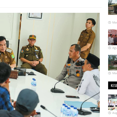
Mar
Agu
Mar
KES
Aug