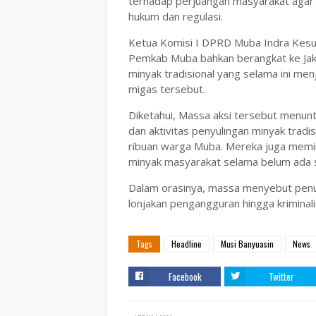
terhadap perjuangan masyarakat agar 
hukum dan regulasi.
Ketua Komisi I DPRD Muba Indra Kesu
Pemkab Muba bahkan berangkat ke Jak
minyak tradisional yang selama ini me
migas tersebut.
Diketahui, Massa aksi tersebut menunt
dan aktivitas penyulingan minyak trad
ribuan warga Muba. Mereka juga memi
minyak masyarakat selama belum ada so
Dalam orasinya, massa menyebut penut
lonjakan pengangguran hingga kriminali
Tags
Headline
Musi Banyuasin
News
Facebook
Twitter