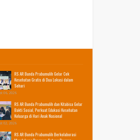
RS AR Bunda Prabumulih Gelar Cek
Kesehatan Gratis di Dua Lokasi dalam
Sehari
t 06, 2026
RS AR Bunda Prabumulih dan Kitabisa Gelar
Bakti Sosial, Perkuat Edukasi Kesehatan
Keluarga di Hari Anak Nasional
t 02, 2026
RS AR Bunda Prabumulih Berkolaborasi