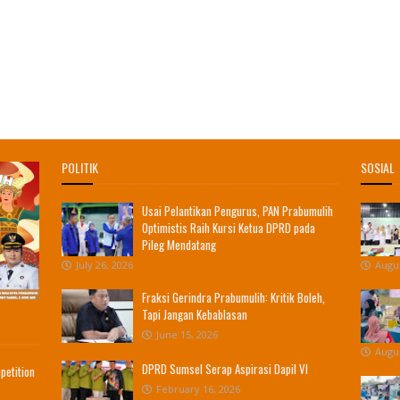
POLITIK
SOSIAL
Usai Pelantikan Pengurus, PAN Prabumulih
Optimistis Raih Kursi Ketua DPRD pada
Pileg Mendatang
July 26, 2026
Augus
Fraksi Gerindra Prabumulih: Kritik Boleh,
Tapi Jangan Kebablasan
June 15, 2026
Augus
DPRD Sumsel Serap Aspirasi Dapil VI
petition
February 16, 2026