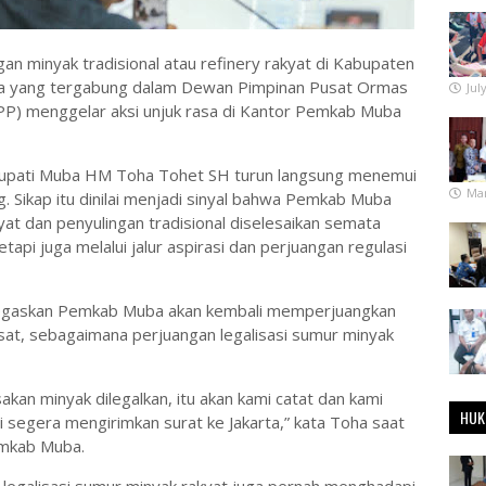
gan minyak tradisional atau refinery rakyat di Kabupaten
a yang tergabung dalam Dewan Pimpinan Pusat Ormas
Jul
) menggelar aksi unjuk rasa di Kantor Pemkab Muba
 Bupati Muba HM Toha Tohet SH turun langsung menemui
Mar
 Sikap itu dinilai menjadi sinyal bahwa Pemkab Muba
yat dan penyulingan tradisional diselesaikan semata
api juga melalui jalur aspirasi dan perjuangan regulasi
gaskan Pemkab Muba akan kembali memperjuangkan
sat, sebagaimana perjuangan legalisasi sumur minyak
kan minyak dilegalkan, itu akan kami catat dan kami
HUK
segera mengirimkan surat ke Jakarta,” kata Toha saat
mkab Muba.