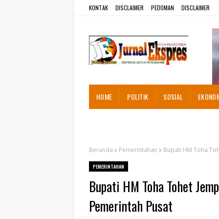
KONTAK
DISCLAIMER
PEDOMAN
DISCLAIMER
HOME
POLITIK
SOSIAL
EKONO
ADVETORIAL
Beranda
Pemerintahan
Bupati HM Toha Tohe
PEMERINTAHAN
Bupati HM Toha Tohet Jempu
Pemerintah Pusat