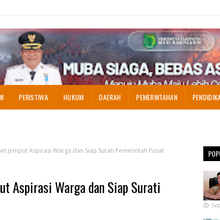
MI
PERISTIWA
HUKUM
DAERAH
PEMERINTAHAN
PENDIDIK
t Jemput Aspirasi Warga dan Siap Surati Pemerintah Pusat
POP
t Aspirasi Warga dan Siap Surati
Sep