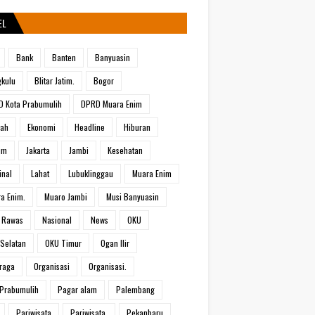
EL
Bank
Banten
Banyuasin
kulu
Blitar Jatim.
Bogor
 Kota Prabumulih
DPRD Muara Enim
rah
Ekonomi
Headline
Hiburan
um
Jakarta
Jambi
Kesehatan
inal
Lahat
Lubuklinggau
Muara Enim
a Enim.
Muaro Jambi
Musi Banyuasin
 Rawas
Nasional
News
OKU
Selatan
OKU Timur
Ogan Ilir
raga
Organisasi
Organisasi.
Prabumulih
Pagar alam
Palembang
Pariwisata
Pariwisata.
Pekanbaru