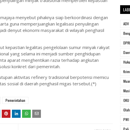
penyulingan minyak tradisional memperoleh kepastian
LAB
majaya menyebut pihaknya siap berkoordinasi dengan
arta guna memperjuangkan legalisasi penyulingan
ADV
njadi denyut ekonomi masyarakat di wilayah penghasil
Beng
DPRD
ut kepastian legalitas pengelolaan sumur minyak rakyat
Dae
isional yang selama ini menjadi sumber penghidupan
nta aparat menghentikan razia terhadap angkutan
Huk
lusi konkret dari pemerintah.
Krim
upan aktivitas refinery tradisional berpotensi memicu
Muar
tas sosial di daerah penghasil migas tersebut.(*)
Musi
Pemerintahan
OKU 
Olah
PWI 
Pali