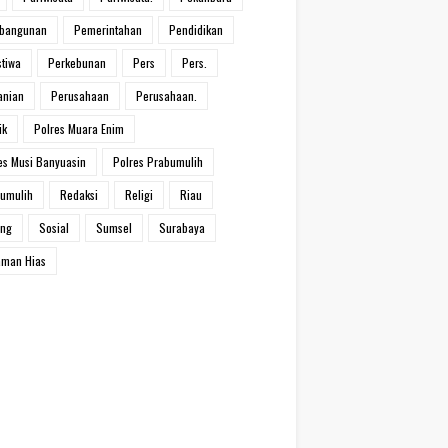
bangunan
Pemerintahan
Pendidikan
stiwa
Perkebunan
Pers
Pers.
anian
Perusahaan
Perusahaan.
ik
Polres Muara Enim
es Musi Banyuasin
Polres Prabumulih
umulih
Redaksi
Religi
Riau
ang
Sosial
Sumsel
Surabaya
man Hias