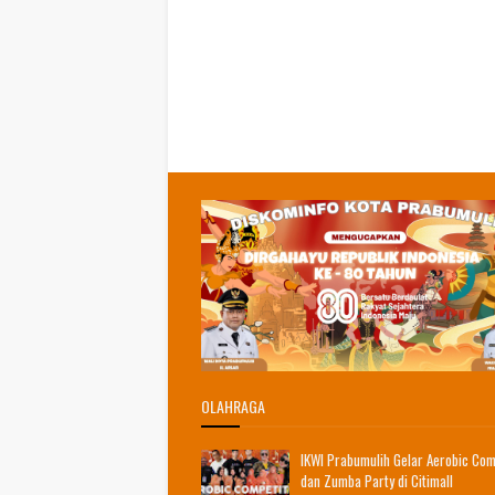
OLAHRAGA
IKWI Prabumulih Gelar Aerobic Com
dan Zumba Party di Citimall