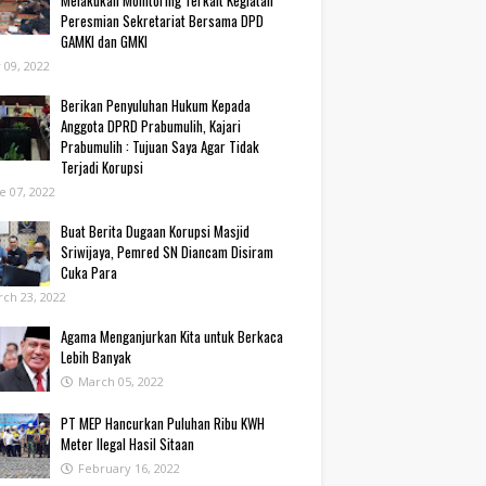
Melakukan Monitoring Terkait Kegiatan
Peresmian Sekretariat Bersama DPD
GAMKI dan GMKI
y 09, 2022
Berikan Penyuluhan Hukum Kepada
Anggota DPRD Prabumulih, Kajari
Prabumulih : Tujuan Saya Agar Tidak
Terjadi Korupsi
e 07, 2022
Buat Berita Dugaan Korupsi Masjid
Sriwijaya, Pemred SN Diancam Disiram
Cuka Para
ch 23, 2022
Agama Menganjurkan Kita untuk Berkaca
Lebih Banyak
March 05, 2022
PT MEP Hancurkan Puluhan Ribu KWH
Meter Ilegal Hasil Sitaan
February 16, 2022