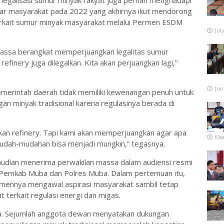
egalisasi sumur minyak rakyat juga pernah menghadapi
esar masyarakat pada 2022 yang akhirnya ikut mendorong
terkait sumur minyak masyarakat melalui Permen ESDM
Jul
 massa berangkat memperjuangkan legalitas sumur
finery juga dilegalkan. Kita akan perjuangkan lagi,”
Jun
erintah daerah tidak memiliki kewenangan penuh untuk
gan minyak tradisional karena regulasinya berada di
lkan refinery. Tapi kami akan memperjuangkan agar apa
Mar
 mudah-mudahan bisa menjadi mungkin,” tegasnya.
emudian menerima perwakilan massa dalam audiensi resmi
n Pemkab Muba dan Polres Muba. Dalam pertemuan itu,
ennya mengawal aspirasi masyarakat sambil tetap
 terkait regulasi energi dan migas.
a. Sejumlah anggota dewan menyatakan dukungan