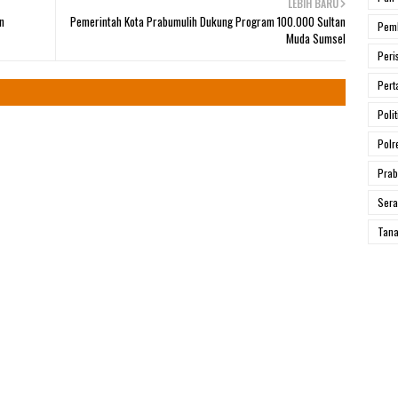
LEBIH BARU
n
Pemerintah Kota Prabumulih Dukung Program 100.000 Sultan
Pem
Muda Sumsel
Peri
Pert
Polit
Polr
Prab
Ser
Tana