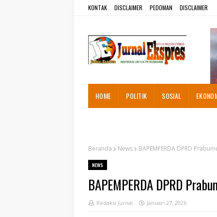
KONTAK
DISCLAIMER
PEDOMAN
DISCLAIMER
HOME
POLITIK
SOSIAL
EKONO
ADVETORIAL
Beranda
News
BAPEMPERDA DPRD Prabumuli
NEWS
BAPEMPERDA DPRD Prabumul
Redaksi Jurnal
Januari 27, 2026