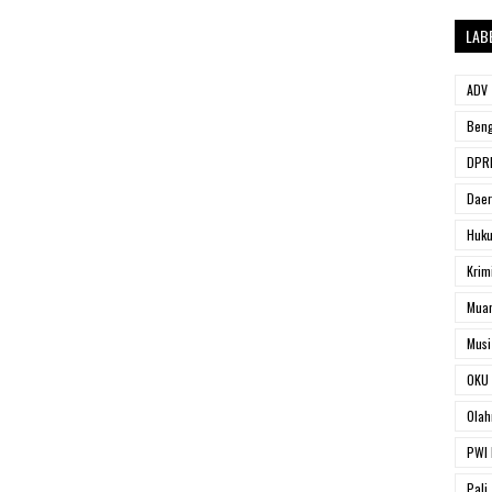
LAB
ADV
Beng
DPRD
Dae
Huk
Krim
Muar
Musi
OKU 
Olah
PWI 
Pali