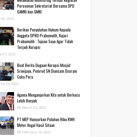
Melakukan Monitoring Terkait Kegiatan
Peresmian Sekretariat Bersama DPD
GAMKI dan GMKI
y 09, 2022
Berikan Penyuluhan Hukum Kepada
Anggota DPRD Prabumulih, Kajari
Prabumulih : Tujuan Saya Agar Tidak
Terjadi Korupsi
e 07, 2022
Buat Berita Dugaan Korupsi Masjid
Sriwijaya, Pemred SN Diancam Disiram
Cuka Para
ch 23, 2022
Agama Menganjurkan Kita untuk Berkaca
Lebih Banyak
March 05, 2022
PT MEP Hancurkan Puluhan Ribu KWH
Meter Ilegal Hasil Sitaan
February 16, 2022