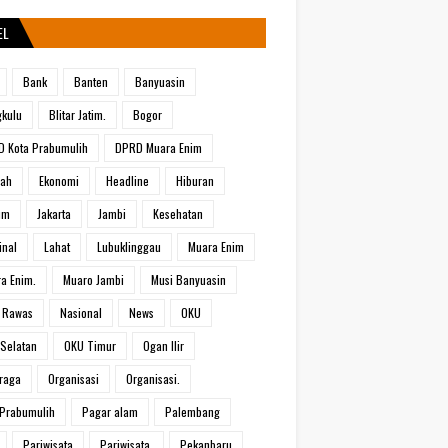
EL
Bank
Banten
Banyuasin
kulu
Blitar Jatim.
Bogor
 Kota Prabumulih
DPRD Muara Enim
rah
Ekonomi
Headline
Hiburan
um
Jakarta
Jambi
Kesehatan
inal
Lahat
Lubuklinggau
Muara Enim
a Enim.
Muaro Jambi
Musi Banyuasin
 Rawas
Nasional
News
OKU
Selatan
OKU Timur
Ogan Ilir
raga
Organisasi
Organisasi.
Prabumulih
Pagar alam
Palembang
Pariwisata
Pariwisata.
Pekanbaru