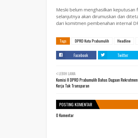
Meski belum menghasilkan keputusan fi
selanjutnya akan dirumuskan dan dite
dari komitmen pembenahan internal D
Tags
DPRD Kota Prabumulih
Headline
Facebook
Twitter
LEBIH LAMA
Komisi II DPRD Prabumulih Bahas Dugaan Rekrutmen
Kerja Tak Transparan
POSTING KOMENTAR
0 Komentar