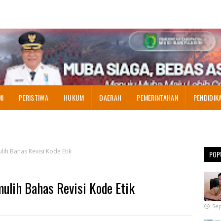
MI
PERISTIWA
HUKUM
DAERAH
PEMERINTAHAN
PENDIDIK
h Bahas Revisi Kode Etik
POP
ih Bahas Revisi Kode Etik
Sep