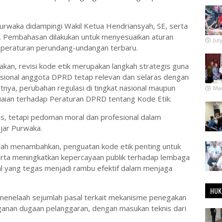
waka didampingi Wakil Ketua Hendriansyah, SE, serta
D. Pembahasan dilakukan untuk menyesuaikan aturan
Jul
peraturan perundang-undangan terbaru.
, revisi kode etik merupakan langkah strategis guna
ional anggota DPRD tetap relevan dan selaras dengan
nya, perubahan regulasi di tingkat nasional maupun
Mar
ian terhadap Peraturan DPRD tentang Kode Etik.
lis, tetapi pedoman moral dan profesional dalam
jar Purwaka.
h menambahkan, penguatan kode etik penting untuk
serta meningkatkan kepercayaan publik terhadap lembaga
nal yang tegas menjadi rambu efektif dalam menjaga
HUK
enelaah sejumlah pasal terkait mekanisme penegakan
nganan dugaan pelanggaran, dengan masukan teknis dari