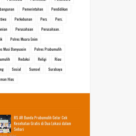
bangunan
Pemerintahan
Pendidikan
stiwa
Perkebunan
Pers
Pers.
anian
Perusahaan
Perusahaan.
ik
Polres Muara Enim
es Musi Banyuasin
Polres Prabumulih
umulih
Redaksi
Religi
Riau
ang
Sosial
Sumsel
Surabaya
man Hias
RS AR Bunda Prabumulih Gelar Cek
Kesehatan Gratis di Dua Lokasi dalam
Sehari
t 06, 2026