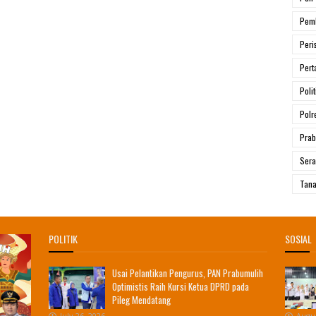
Pem
Peri
Pert
Polit
Polr
Prab
Ser
Tana
POLITIK
SOSIAL
Usai Pelantikan Pengurus, PAN Prabumulih
Optimistis Raih Kursi Ketua DPRD pada
Pileg Mendatang
July 26, 2026
Augus